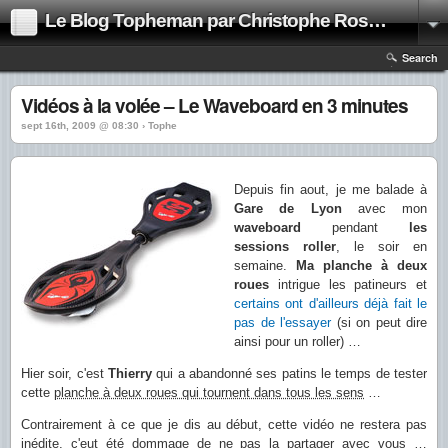
Le Blog Topheman par Christophe Rosset
Search
Vidéos à la volée – Le Waveboard en 3 minutes
sept 16th, 2009 @ 08:30 › Tophe
Depuis fin aout, je me balade à
Gare de Lyon
avec mon
waveboard
pendant
les
sessions roller
, le soir en
semaine.
Ma planche à deux
roues
intrigue les patineurs et
certains ont d'ailleurs déjà fait le
pas de l'essayer
(si on peut dire
ainsi pour un roller) …
Hier soir, c'est
Thierry
qui a abandonné ses patins le temps de tester
cette
planche à deux roues qui tournent dans tous les sens
…
Contrairement à ce que je dis au début, cette vidéo ne restera pas
inédite, c'eut été dommage de ne pas la partager avec vous …