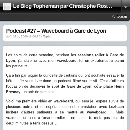
Le Blog Topheman par Christophe Rosset
Search
Podcast #27 – Waveboard à Gare de Lyon
août 27th, 2009 @ 06:30 › Tophe
Les soirs de cette semaine, pendant
les sessions roller à Gare de
Lyon
, j'ai slalomé avec mon
waveboard
, tel un extraterrestre parmi
les patineurs …
Ça a fini par piquer la curiosité de certains qui ont souhaité essayer la
bête … Je vous livre donc un podcast filmé sur le vif. C'est d'ailleurs
l'occasion de découvrir
le spot de Gare de Lyon, côté place Henri
Fresnay
, un soir de semaine.
Voici ma première vidéo en
waveboard
, qui sera je l'espère suivie de
plusieurs autres et en espérant que notre prestation avec
Lezhaen
incitera d'autres patineurs à se mettre au
waveboard
… Mais
vraiment, si tu es à l'aise en roller et en slalom tu mets pas plus de
deux minutes à tenir dessus …