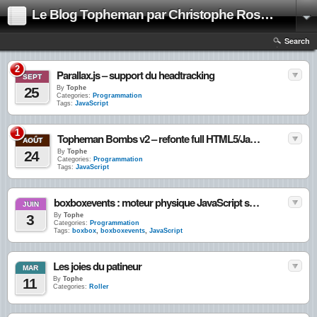
Le Blog Topheman par Christophe Rosset
Search
2
Parallax.js – support du headtracking
SEPT
25
By
Tophe
Categories:
Programmation
Tags:
JavaScript
1
Topheman Bombs v2 – refonte full HTML5/JavaScript
AOÛT
24
By
Tophe
Categories:
Programmation
Tags:
JavaScript
boxboxevents : moteur physique JavaScript simplifié pour vos jeux vidéos
JUIN
3
By
Tophe
Categories:
Programmation
Tags:
boxbox
,
boxboxevents
,
JavaScript
Les joies du patineur
MAR
11
By
Tophe
Categories:
Roller