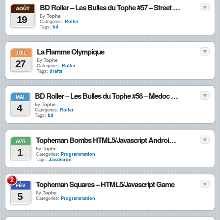
BD Roller – Les Bulles du Tophe #57 – Street Hockey et Canicule
AOÛT
19
By
Tophe
Categories:
Roller
Tags:
bd
La Flamme Olympique
JUIL
27
By
Tophe
Categories:
Roller
Tags:
drafts
BD Roller – Les Bulles du Tophe #56 – Medoc Games
MAI
4
By
Tophe
Categories:
Roller
Tags:
bd
Topheman Bombs HTML5/Javascript Android Game
AVR
1
By
Tophe
Categories:
Programmation
Tags:
JavaScript
2
Topheman Squares – HTML5/Javascript Game
FÉV
5
By
Tophe
Categories:
Programmation