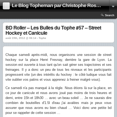
Le Blog Topheman par Christophe Rosset
Search
BD Roller – Les Bulles du Tophe #57 – Street
Hockey et Canicule
août 19th, 2012 @ 06:14 › Tophe
Chaque samedi après-midi, nous organisons une session de street
hockey sur la place Henri Fresnay, derrière la gare de Lyon. La
session est ouverte à tous tant qu'on sait gérer ses trajectoires et ses
freinages. Il y a donc un peu de tous les niveaux et les participants
progressent vite (un des intérêts du hockey : le côté ludique vous fait
vite oublier vos patins et vous apprenez à freiner malgré vous).
Ce samedi n'a pas manqué à la règle. Nous étions là sur la place, en
ce jour de canicule et nous avons joué pas moins de trois heures et
demi, entre 15h et 18h30 … avec un beau soleil … Je ne saurais dire
combien de bouteilles d'1.5l d'eau j'ai avalées mais je peux vous
assurer que nous avons eu bien chaud … Voici donc une petite bd
pour se rappeler de cette session …