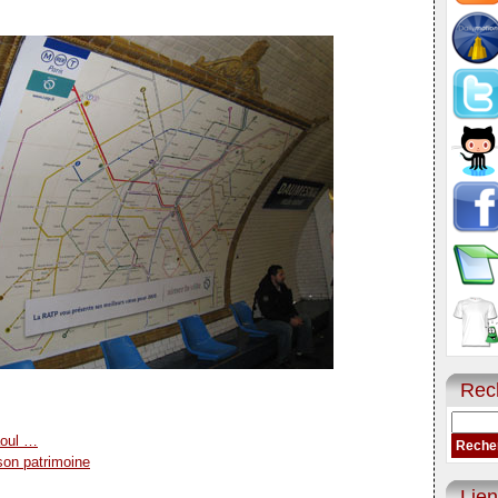
Rec
aoul …
on patrimoine
Lien