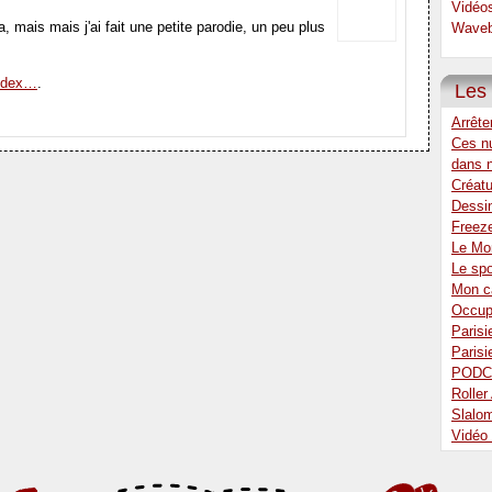
Vidéo
, mais mais j'ai fait une petite parodie, un peu plus
Waveb
index…
.
Les 
Arrête
Ces n
dans 
Créatu
Dessin
Freez
Le Mon
Le sp
Mon ca
Occup
Parisi
Parisi
PODC
Rolle
Slalo
Vidéo