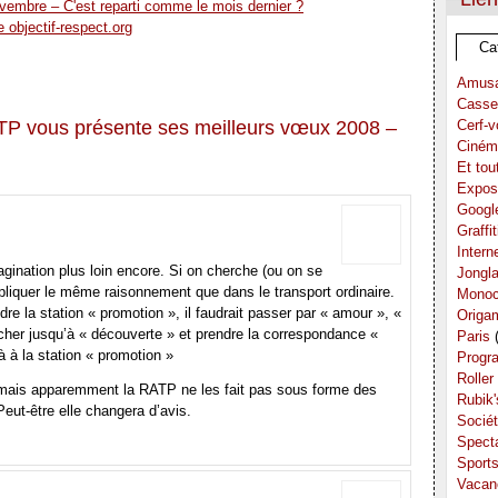
embre – C'est reparti comme le mois dernier ?
 objectif-respect.org
Ca
Amus
Casse
TP vous présente ses meilleurs vœux 2008 –
Cerf-v
Ciném
Et tou
Expos
Googl
Graffit
Intern
ination plus loin encore. Si on cherche (ou on se
Jongl
'appliquer le même raisonnement que dans le transport ordinaire.
Monoc
dre la station « promotion », il faudrait passer par « amour », «
Origa
her jusqu’à « découverte » et prendre la correspondance «
Paris
(
à à la station « promotion »
Progr
Roller
, mais apparemment la RATP ne les fait pas sous forme des
Rubik
eut-être elle changera d’avis.
Socié
Spect
Sport
Vacan