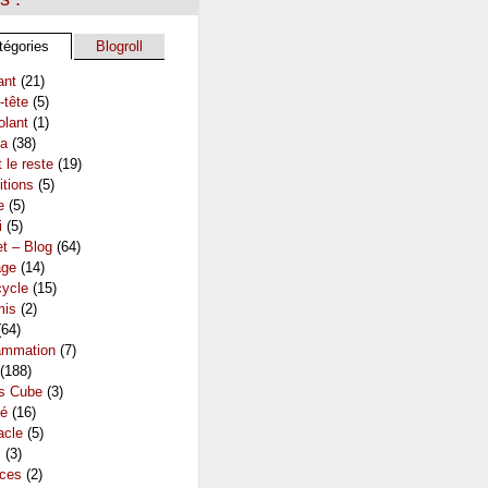
tégories
Blogroll
ant
(21)
-tête
(5)
olant
(1)
a
(38)
t le reste
(19)
itions
(5)
e
(5)
i
(5)
et – Blog
(64)
age
(14)
ycle
(15)
mis
(2)
64)
ammation
(7)
(188)
's Cube
(3)
té
(16)
acle
(5)
s
(3)
ces
(2)