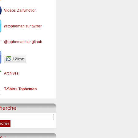
Vidéos Dailymotion
@topheman sur twitter
@topheman sur github
Archives
T-Shirts Topheman
herche
s :