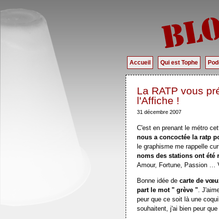
Accueil
Qui est Tophe
Pod
La RATP vous pré
l'Affiche !
31 décembre 2007
C'est en prenant le métro ce
nous a concoctée la ratp p
le graphisme me rappelle curi
noms des stations ont été 
Amour, Fortune, Passion …
Bonne idée de
carte de vœu
part le mot " grève "
. J'aim
peur que ce soit là une coqu
souhaitent, j'ai bien peur q