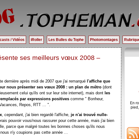
casts / Vidéos
iRoller
Les Bulles du Tophe
Photomontages
Rubrique
sente ses meilleurs vœux 2008 –
tte dernière après midi de 2007 que j'ai remarqué
l'affiche que
our nous présenter ses vœux 2008 : un plan de métro
(dont
eusement celui qu'ils ont sur leur site internet), mais dont
les
remplacés par expressions positives
comme " Bonheur,
En ro
 Vacances, Repos, RTT … ".
pied,
x
, cependant, j'ai bien regardé l'affiche,
je n'ai trouvé nulle-
erais pouvoir vous/nous rassurer pour cette année, mais j'ai bien
ille, parce que malgré toutes les bonnes choses qu'ils nous
ue nous n'y coupions pas cette année …