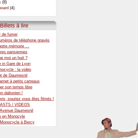
s
(8)
oard
(4)
Billets à lire
r de fumer
uméros de téléphone gravés
notre mémoire …
res parisiennes
e moi un huit ?
e in Gare de Lyon
ocycle : la vidéo
ot de Daumesnil
rnet à petits carreaux
er son temps libre
en daltonien !
ens, souriez vous êtes filmés !
ASTS / VIDEOS
r Avenue Daumesnil
m en Monocyle
 Monocycle à Bercy