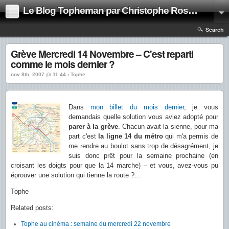
Le Blog Topheman par Christophe Rosset
Search
Grève Mercredi 14 Novembre – C'est reparti
comme le mois dernier ?
nov 8th, 2007 @ 11:44 › Tophe
Dans
mon billet du mois dernier
, je vous
demandais quelle solution vous aviez adopté pour
parer à la grève
. Chacun avait la sienne, pour ma
part c'est
la ligne 14 du métro
qui m'a permis de
me rendre au boulot sans trop de désagrément, je
suis donc prêt pour la semaine prochaine (en
croisant les doigts pour que la 14 marche) – et vous, avez-vous pu
éprouver une solution qui tienne la route ?…
Tophe
Related posts:
Tophe au cinéma : semaine du mercredi 22 novembre