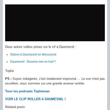
Deux autres vidéos prises sur le vif à Daumesnil :
Slalom à Daumesnil en Monocycle
Daumesnil : Dessine moi un huit ?
Tophe
PS :
Soyez indulgents, c'est totalement improvisé … Le son n'est pas
excellent, nous sommes sur une grande avenue ventée.
Tous les podcasts Topheman
VOIR LE CLIP ROLLER A DAUMESNIL !
Related posts: