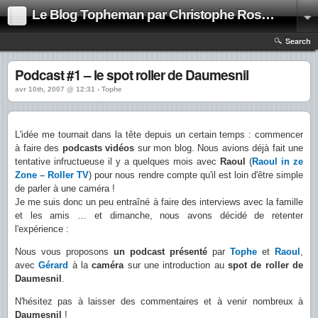
Le Blog Topheman par Christophe Rosset
Search
Podcast #1 – le spot roller de Daumesnil
avr 10th, 2007 @ 12:31 › Tophe
L'idée me tournait dans la tête depuis un certain temps : commencer
à faire des
podcasts vidéos
sur mon blog. Nous avions déjà fait une
tentative infructueuse il y a quelques mois avec
Raoul
(
Raoul in ze
Zone – Roller TV
) pour nous rendre compte qu'il est loin d'être simple
de parler à une caméra !
Je me suis donc un peu entraîné à faire des interviews avec la famille
et les amis … et dimanche, nous avons décidé de retenter
l'expérience :
Nous vous proposons
un podcast présenté
par
Tophe
et
Raoul
,
avec
Gérard
à la
caméra
sur une introduction au
spot de roller de
Daumesnil
.
N'hésitez pas à laisser des commentaires et à venir nombreux à
Daumesnil
!