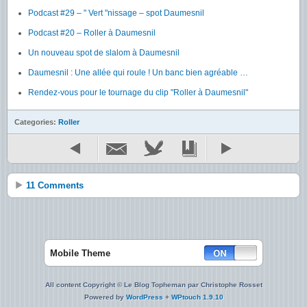
Podcast #29 – " Vert "nissage – spot Daumesnil
Podcast #20 – Roller à Daumesnil
Un nouveau spot de slalom à Daumesnil
Daumesnil : Une allée qui roule ! Un banc bien agréable …
Rendez-vous pour le tournage du clip "Roller à Daumesnil"
Categories:
Roller
11 Comments
Mobile Theme
All content Copyright © Le Blog Topheman par Christophe Rosset
Powered by
WordPress
+
WPtouch 1.9.10