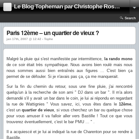
Le Blog Topheman par Christophe Rosset
Search
Paris 12ème – un quartier de vieux ?
jan 17th, 2007 @ 12:42 › Tophe
Malgré la pluie qui s'est manifestée par intermittence,
la rando mono
de ce soir était très sympathique. Nous avons bien roulé mais nous
nous sommes aussi bien entraînés aux figures … C'est bien ça
permet de se défouler. Si je n'avais pas ça, ça me manquerait.
Sur la fin du chemin du retour, sous une fine pluie, j'ai rencontré
quelqu'un à la recherche de son ami " DJ dans un bar ". Il m'a alors
demandé s'il y avait un bar dans le coin, je lui ai répondu en regardant
la rue de Wattignies " Vous savez, ici, vous êtes dans le
12ème
,
c'est un
quartier de vieux
, si vous cherchez un bar ou quelque chose
pour vous amuser il va falloir aller vers Bastille ! Tout ce que vous
trouverez éventuellement, c'est le bar PMU … " .
Il a acquiescé et je lui ai indiqué la rue de Charenton pour se rendre à
Bastille.