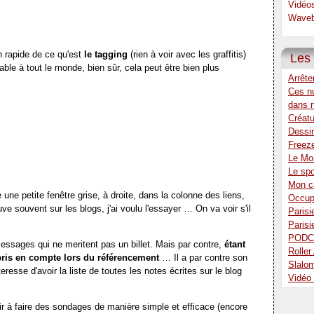
Vidéo
Waveb
on rapide de ce qu'est
le tagging
(rien à voir avec les graffitis)
Les 
able à tout le monde, bien sûr, cela peut être bien plus
Arrête
Ces n
dans 
Créatu
Dessin
Freez
Le Mon
Le sp
Mon ca
 une petite fenêtre grise, à droite, dans la colonne des liens,
Occup
uve souvent sur les blogs, j'ai voulu l'essayer … On va voir s'il
Parisi
Parisi
PODC
ssages qui ne meritent pas un billet. Mais par contre,
étant
Rolle
pris en compte lors du référencement
… Il a par contre son
Slalo
teresse d'avoir la liste de toutes les notes écrites sur le blog
Vidéo
vir à faire des sondages de manière simple et efficace (encore