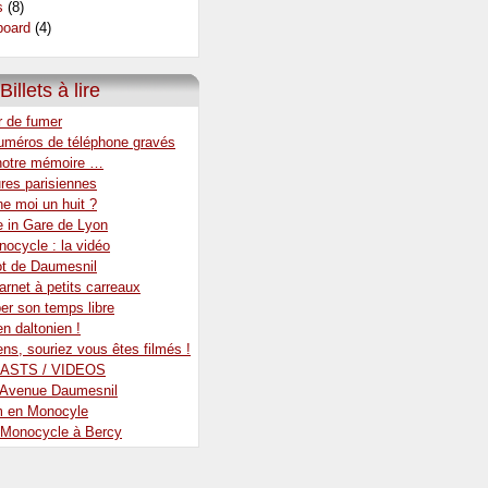
s
(8)
oard
(4)
Billets à lire
r de fumer
uméros de téléphone gravés
notre mémoire …
res parisiennes
e moi un huit ?
e in Gare de Lyon
ocycle : la vidéo
ot de Daumesnil
rnet à petits carreaux
er son temps libre
en daltonien !
ens, souriez vous êtes filmés !
ASTS / VIDEOS
r Avenue Daumesnil
m en Monocyle
 Monocycle à Bercy