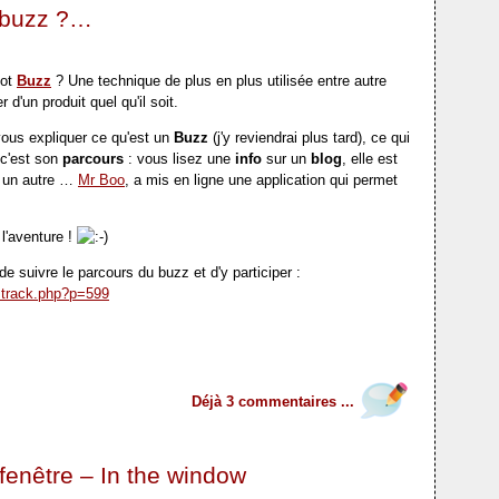
 buzz ?…
mot
Buzz
? Une technique de plus en plus utilisée entre autre
r d'un produit quel qu'il soit.
 vous expliquer ce qu'est un
Buzz
(j'y reviendrai plus tard), ce qui
 c'est son
parcours
: vous lisez une
info
sur un
blog
, elle est
r un autre …
Mr Boo
, a mis en ligne une application qui permet
l'aventure !
de suivre le parcours du buzz et d'y participer :
zztrack.php?p=599
Déjà 3 commentaires ...
 fenêtre – In the window