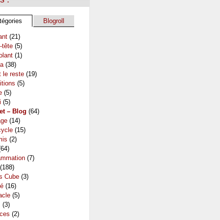
tégories
Blogroll
ant
(21)
-tête
(5)
olant
(1)
a
(38)
t le reste
(19)
itions
(5)
e
(5)
i
(5)
et – Blog
(64)
age
(14)
ycle
(15)
mis
(2)
64)
ammation
(7)
(188)
's Cube
(3)
té
(16)
acle
(5)
s
(3)
ces
(2)