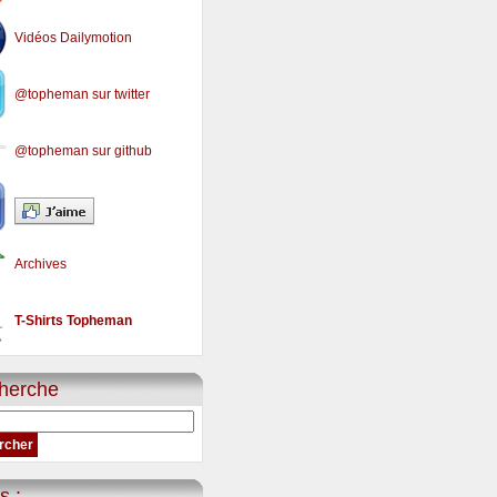
Vidéos Dailymotion
@topheman sur twitter
@topheman sur github
Archives
T-Shirts Topheman
herche
s :