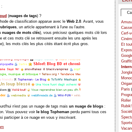
 :
Ca
loud
(
nuages de tags
) ?
hode de classification apparue avec le
Web 2.0
. Avant, vous
Amus
rubriques
, un article appartenant à l'une ou l'autre.
Casse
u
nuages de mots clés
), vous précisez quelques mots clé lors
Cerf-v
cle et ces mots clé se retrouvent ensuite les uns après les
Ciném
, les mots clés les plus cités étant écrit plus gros.
Et tou
Expos
.
Googl
Graffit
Intern
Jongl
Monoc
Origa
Paris
(
Progr
Roller
Rubik
urd'hui n'est pas un nuage de tags mais
un nuage de blogs
:
Socié
on. Vous pouvez voir
le blog Topheman
perdu parmi tous ces
Spect
i participer à ce nuage en vous y inscrivant.
Sport
com
Vacan