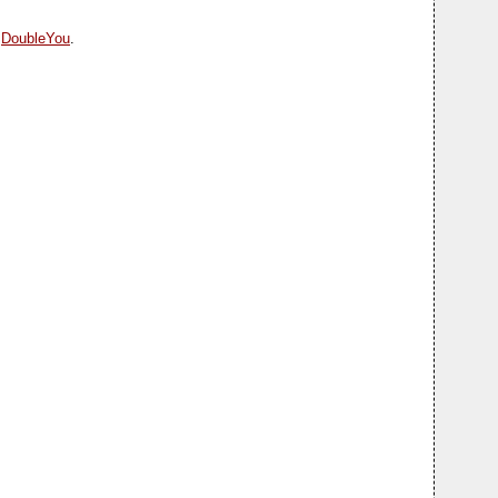
e
DoubleYou
.