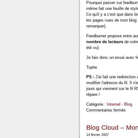
Pourquoi passer sur feedburn
même fait une feuille de sty
Ce qu'il y a c'est que dans l
les pages vues de mon blog (j
remarquer).
Feedburner propose entre aut
nombre de lecteurs
de votre
été vu).
Je fais donc un essai avec f
Tophe
PS :
J'ai fait une redirectio
modifier l'adresse du fil. Il
jours qui viennent sur le fil
répare !
Catégorie :
Internet - Blog
Commentaires fermés
Blog Cloud – Mo
14 février 2007