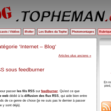
casts / Vidéos
iRoller
Les Bulles du Tophe
Photomontages
Rubrique
tégorie ‘Internet – Blog’
Articles plus anciens »
SS sous feedburner
En ro
pied,
 pour passer
les fils RSS
sur
feedburner
. Qu'est ce que
ce web
dédié à la
diffusion des flux RSS
, qui aide bien entre
ands de ce genre de chose (je ne suis pas le dernier à passer
 y sont déjà).