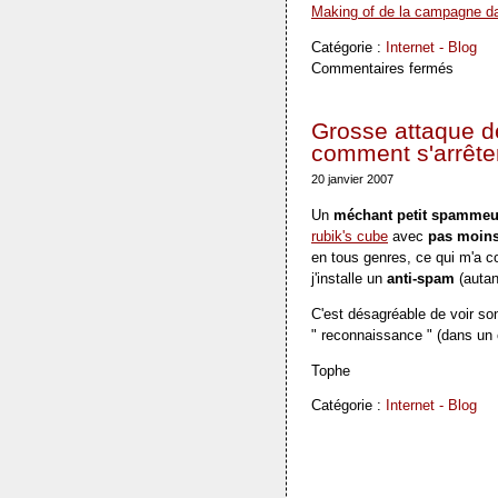
Making of de la campagne da
Catégorie :
Internet - Blog
Commentaires fermés
Grosse attaque de
comment s'arrête
20 janvier 2007
Un
méchant petit spammeu
rubik's cube
avec
pas moins
en tous genres, ce qui m'a con
j'installe un
anti-spam
(autan
C'est désagréable de voir son
" reconnaissance " (dans un 
Tophe
Catégorie :
Internet - Blog