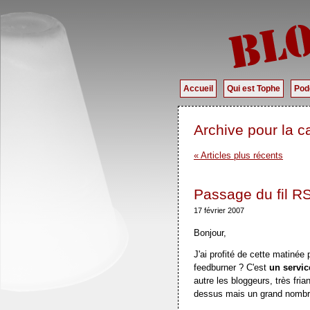
Accueil
Qui est Tophe
Pod
Archive pour la ca
« Articles plus récents
Passage du fil R
17 février 2007
Bonjour,
J'ai profité de cette matinée
feedburner ? C'est
un servi
autre les bloggeurs, très fri
dessus mais un grand nombre