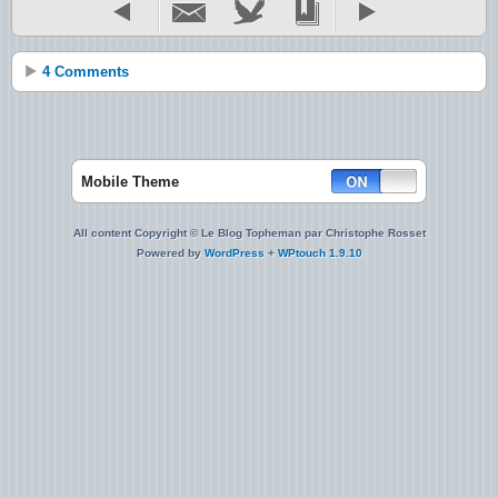
4 Comments
Mobile Theme
All content Copyright © Le Blog Topheman par Christophe Rosset
Powered by
WordPress
+
WPtouch 1.9.10