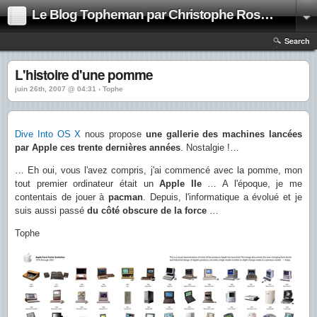
Le Blog Topheman par Christophe Rosset
Search
L'histoire d'une pomme
juin 26th, 2007 @ 04:31 › Tophe
Dive Into OS X
nous propose
une gallerie des machines lancées
par Apple ces trente dernières années
. Nostalgie !…
… Eh oui, vous l'avez compris, j'ai commencé avec la pomme, mon
tout premier ordinateur était un
Apple IIe
… A l'époque, je me
contentais de jouer à
pacman
. Depuis, l'informatique a évolué et je
suis aussi passé
du côté obscure de la force
…
Tophe